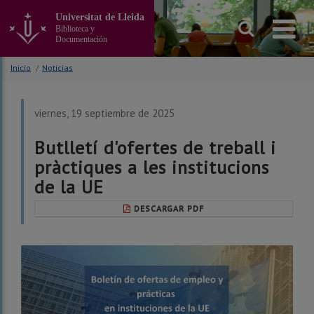
Ir
Universitat de Lleida
al
Biblioteca y
contenido
Documentación
principal
de
Inicio
/
Noticias
la
página
viernes, 19 septiembre de 2025
Butlletí d'ofertes de treball i
pràctiques a les institucions
de la UE
DESCARGAR PDF