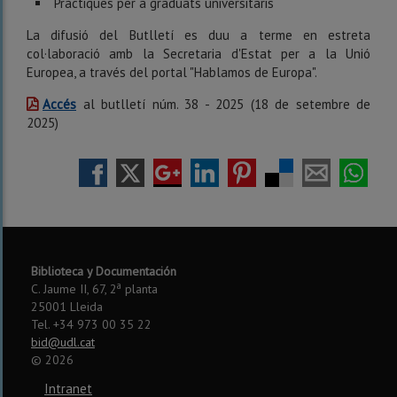
Pràctiques per a graduats universitaris
La difusió del Butlletí es duu a terme en estreta
col·laboració amb la Secretaria d'Estat per a la Unió
Europea, a través del portal "Hablamos de Europa".
Accés
al butlletí núm. 38 - 2025 (18 de setembre de
2025)
Biblioteca y Documentación
a
C. Jaume II, 67, 2
planta
25001 Lleida
Tel. +34 973 00 35 22
bid@udl.cat
©
2026
Intranet