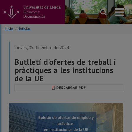
Ir
Universitat de Lleida
al
Biblioteca y
contenido
Documentación
principal
de
Inicio
/
Noticias
la
página
jueves, 05 diciembre de 2024
Butlletí d'ofertes de treball i
pràctiques a les institucions
de la UE
DESCARGAR PDF