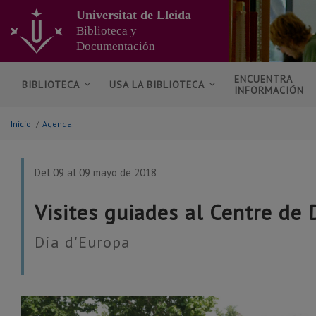
Ir
Universitat de Lleida
al
Biblioteca y
contenido
Documentación
principal
de
la
ENCUENTRA
BIBLIOTECA
USA LA BIBLIOTECA
INFORMACIÓN
página
Inicio
/
Agenda
Del 09 al 09 mayo de 2018
Visites guiades al Centre d
Dia d'Europa