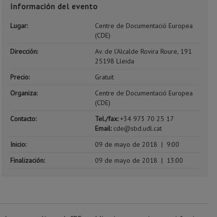
Información del evento
Lugar:
Centre de Documentació Europea
(CDE)
Dirección:
Av. de l'Alcalde Rovira Roure, 191
25198 Lleida
Precio:
Gratuït
Organiza:
Centre de Documentació Europea
(CDE)
Contacto:
Tel./fax:
+34 973 70 25 17
Email:
cde@sbd.udl.cat
Inicio:
09 de mayo de 2018
|
9:00
Finalización:
09 de mayo de 2018
|
13:00