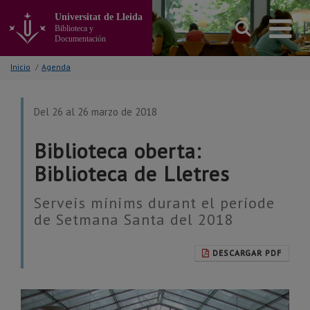
Ir
Universitat de Lleida
al
Biblioteca y
contenido
Documentación
principal
de
Inicio
/
Agenda
la
página
Del 26 al 26 marzo de 2018
Biblioteca oberta:
Biblioteca de Lletres
Serveis mínims durant el període
de Setmana Santa del 2018
DESCARGAR PDF