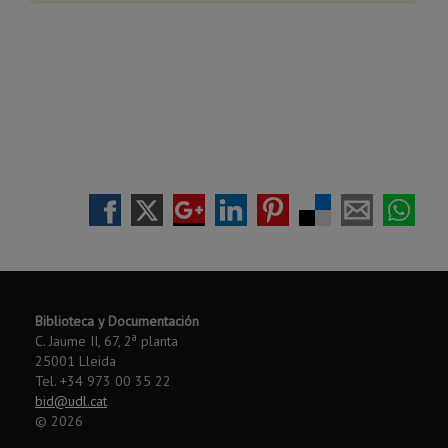
Biblioteca y Documentación
a
C. Jaume II, 67, 2
planta
25001 Lleida
Tel. +34 973 00 35 22
bid@udl.cat
©
2026