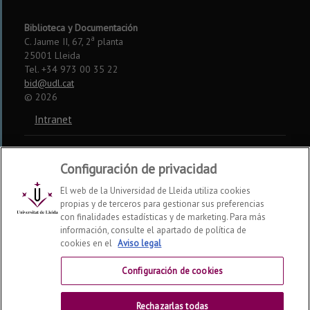
Biblioteca y Documentación
a
C. Jaume II, 67, 2
planta
25001 Lleida
Tel. +34 973 00 35 22
bid@udl.cat
©
2026
Intranet
Aviso legal
Configuración de privacidad
Accesibilidad
El web de la Universidad de Lleida utiliza cookies
propias y de terceros para gestionar sus preferencias
Somos miembros de:
con finalidades estadísticas y de marketing. Para más
información, consulte el apartado de política de
CSUC
REBIUN
CRUE
cookies en el
Aviso legal
Redes sociales
Configuración de cookies
Rechazarlas todas