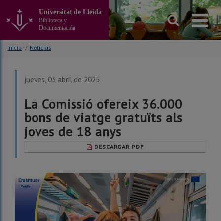
Ir
Universitat de Lleida
al
Biblioteca y
contenido
Documentación
principal
de
Inicio
/
Noticias
la
página
jueves, 03 abril de 2025
La Comissió ofereix 36.000
bons de viatge gratuïts als
joves de 18 anys
DESCARGAR PDF