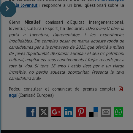
de la Joventut
i respondre a un breu qüestionari sobre la
UE.
Glenn
Micallef
, comissari d'Equitat Intergeneracional,
Joventut, Cultura i Esport, ha declarat: «
DiscoverEU obre la
porta a l'aventura, l'aprenentatge i les experiències
inoblidables. Em complau posar en marxa aquesta ronda de
candidatures per a la primavera de 2025, que oferirà a milers
de joves l'oportunitat d'explorar Europa i el seu ric patrimoni
cultural, ampliar els seus coneixements i forjar records per a
tota la vida. Si tens 18 anys i estàs llest per a un viatge
increïble, no perdis aquesta oportunitat. Presenta la teva
candidatura ara
!»
Podeu consultar el comunicat de premsa complet
aquí
(Comissió Europea)