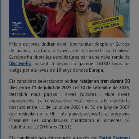
Milers de joves tindran aviat l'oportunitat d'explorar Europa
de manera gratuïta a través de DiscoverEU. La Comissió
Europea ha obert les candidatures per a una nova ronda de
DiscoverEU
, posant a disposició gairebé 36.000 bons de
viatge per als joves de 18 anys de tota Europa.
Els candidats seleccionats podran
viatjar en tren durant 30
dies, entre l'1 de juliol de 2025 i el 30 de setembre de 2026
,
descobrir nous països i noves cultures, i viure noves
experiències. La convocatòria està oberta als candidats
nascuts entre l'1 de juliol de 2006 i el 30 de juny de 2007
que resideixin a la UE i als països associats al programa
Erasmus+. Les candidatures finalitzaran el dimecres 16
d'abril a les 12.00 hores (CEST).
Els candidats han d'inscriure's a través del
Portal Europeu