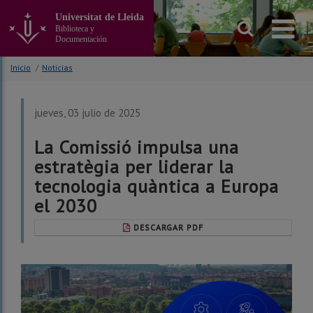
Ir
Universitat de Lleida
al
Biblioteca y
contenido
Documentación
principal
de
Inicio
/
Noticias
la
página
jueves, 03 julio de 2025
La Comissió impulsa una
estratègia per liderar la
tecnologia quàntica a Europa
el 2030
DESCARGAR PDF