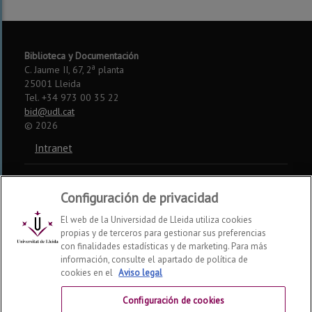
Biblioteca y Documentación
a
C. Jaume II, 67, 2
planta
25001 Lleida
Tel. +34 973 00 35 22
bid@udl.cat
©
2026
Intranet
Aviso legal
Configuración de privacidad
Accesibilidad
El web de la Universidad de Lleida utiliza cookies
propias y de terceros para gestionar sus preferencias
Somos miembros de:
con finalidades estadísticas y de marketing. Para más
información, consulte el apartado de política de
CSUC
REBIUN
CRUE
cookies en el
Aviso legal
Redes sociales
Configuración de cookies