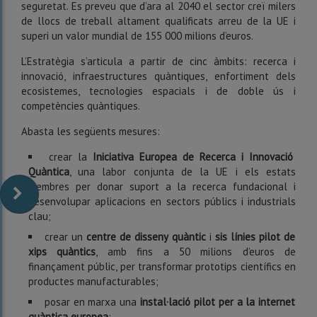
seguretat. Es preveu que d’ara al 2040 el sector creï milers
de llocs de treball altament qualificats arreu de la UE i
superi un valor mundial de 155 000 milions d’euros.
L’Estratègia s’articula a partir de cinc àmbits: recerca i
innovació, infraestructures quàntiques, enfortiment dels
ecosistemes, tecnologies espacials i de doble ús i
competències quàntiques.
Abasta les següents mesures:
crear la
Iniciativa Europea de Recerca i Innovació
Quàntica
, una labor conjunta de la UE i els estats
membres per donar suport a la recerca fundacional i
desenvolupar aplicacions en sectors públics i industrials
clau;
crear un
centre de disseny quàntic
i
sis línies pilot de
xips quàntics
, amb fins a 50 milions d’euros de
finançament públic, per transformar prototips científics en
productes manufacturables;
posar en marxa una
instal·lació pilot per a la internet
quàntica europea
;