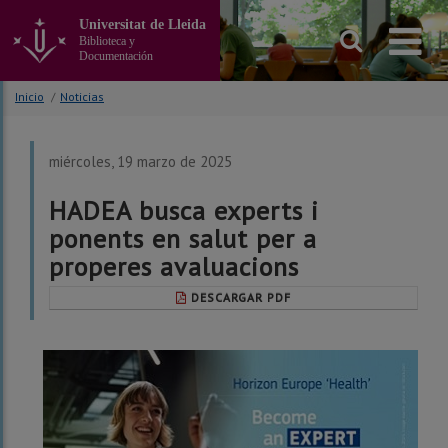
Ir
Universitat de Lleida
al
Biblioteca y
contenido
Documentación
principal
de
Inicio
/
Noticias
la
página
miércoles, 19 marzo de 2025
HADEA busca experts i
ponents en salut per a
properes avaluacions
DESCARGAR PDF