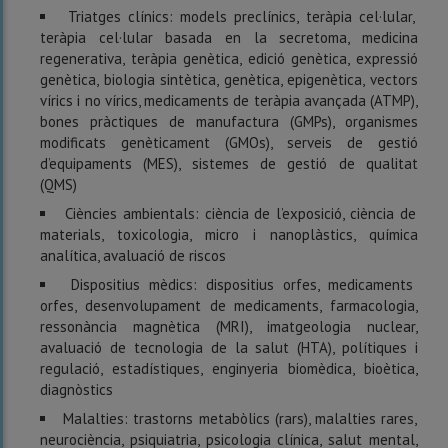
Triatges clínics: models preclínics, teràpia cel·lular,
teràpia cel·lular basada en la secretoma, medicina
regenerativa, teràpia genètica, edició genètica, expressió
genètica, biologia sintètica, genètica, epigenètica, vectors
vírics i no vírics, medicaments de teràpia avançada (ATMP),
bones pràctiques de manufactura (GMPs), organismes
modificats genèticament (GMOs), serveis de gestió
d’equipaments (MES), sistemes de gestió de qualitat
(QMS)
Ciències ambientals: ciència de l’exposició, ciència de
materials, toxicologia, micro i nanoplàstics, química
analítica, avaluació de riscos
Dispositius mèdics: dispositius orfes, medicaments
orfes, desenvolupament de medicaments, farmacologia,
ressonància magnètica (MRI), imatgeologia nuclear,
avaluació de tecnologia de la salut (HTA), polítiques i
regulació, estadístiques, enginyeria biomèdica, bioètica,
diagnòstics
Malalties: trastorns metabòlics (rars), malalties rares,
neurociència, psiquiatria, psicologia clínica, salut mental,