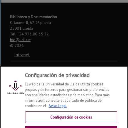
Biblioteca y Documentación
a
C. Jaume II, 67, 2
planta
25001 Lleida
Tel. +34 973 00 35 22
bid@udl.cat
©
2026
Intranet
Aviso legal
Configuración de privacidad
Accesibilidad
El web de la Universidad de Lleida utiliza cookies
propias y de terceros para gestionar sus preferencias
Somos miembros de:
con finalidades estadísticas y de marketing. Para más
información, consulte el apartado de política de
CSUC
REBIUN
CRUE
cookies en el
Aviso legal
Redes sociales
Configuración de cookies