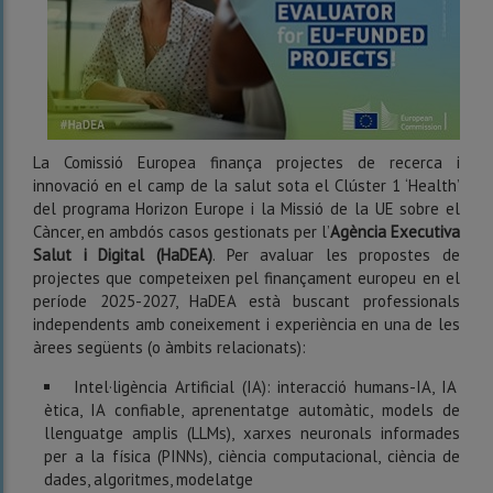
La Comissió Europea finança projectes de recerca i
innovació en el camp de la salut sota el Clúster 1 ‘Health’
del programa Horizon Europe i la Missió de la UE sobre el
Càncer, en ambdós casos gestionats per l’
Agència Executiva
Salut i Digital (HaDEA)
. Per avaluar les propostes de
projectes que competeixen pel finançament europeu en el
període 2025-2027, HaDEA està buscant professionals
independents amb coneixement i experiència en una de les
àrees següents (o àmbits relacionats):
Intel·ligència Artificial (IA): interacció humans-IA, IA
ètica, IA confiable, aprenentatge automàtic, models de
llenguatge amplis (LLMs), xarxes neuronals informades
per a la física (PINNs), ciència computacional, ciència de
dades, algoritmes, modelatge