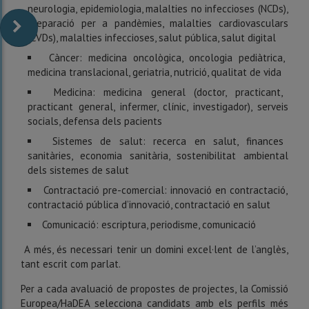
neurologia, epidemiologia, malalties no infeccioses (NCDs),
preparació per a pandèmies, malalties cardiovasculars
(CVDs), malalties infeccioses, salut pública, salut digital
Càncer: medicina oncològica, oncologia pediàtrica,
medicina translacional, geriatria, nutrició, qualitat de vida
Medicina: medicina general (doctor, practicant,
practicant general, infermer, clínic, investigador), serveis
socials, defensa dels pacients
Sistemes de salut: recerca en salut, finances
sanitàries, economia sanitària, sostenibilitat ambiental
dels sistemes de salut
Contractació pre-comercial: innovació en contractació,
contractació pública d’innovació, contractació en salut
Comunicació: escriptura, periodisme, comunicació
A més, és necessari tenir un domini excel·lent de l’anglès,
tant escrit com parlat.
Per a cada avaluació de propostes de projectes, la Comissió
Europea/HaDEA selecciona candidats amb els perfils més