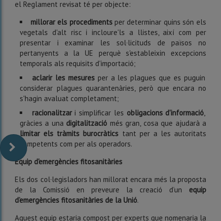
el Reglament revisat té per objecte:
millorar els procediments
per determinar quins són els
vegetals d'alt risc i incloure'ls a llistes, així com per
presentar i examinar les sol·licituds de països no
pertanyents a la UE perquè s'estableixin excepcions
temporals als requisits d'importació;
aclarir les mesures
per a les plagues que es puguin
considerar plagues quarantenàries, però que encara no
s'hagin avaluat completament;
racionalitzar
i simplificar les
obligacions d'informació
,
gràcies a una
digitalització
més gran, cosa que ajudarà a
limitar els tràmits burocràtics
tant per a les autoritats
competents com per als operadors.
Equip d'emergències fitosanitàries
Els dos col·legisladors han millorat encara més la proposta
de la Comissió en preveure la creació d’un
equip
d’emergències fitosanitàries de la Unió
.
Aquest equip estaria compost per experts que nomenaria la