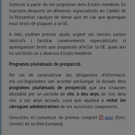
Comissió a partir de les propostes dels Estats membres. Es
tractaria d'experts en diferents especialitats en l'àmbit de
la fitosanitat capaços de donar ajut en cas que apareguin
nous brots de plagues a la UE.
A més, podrien prestar ajuda urgent als tercers països
limítrofs i facilitar coneixements especialitzats si
apareguessin brots que poguessin afectar la UE, quan així
ho sol·licitin un o diversos Estats membres.
Programes plurianuals de prospecció
Per tal de racionalitzar les obligacions d'informació,
els col·legisladors van acordar perllongar la durada dels
programes plurianuals de prospecció
, que ara s'haurien
d'establir per un període de
cinc a deu anys
, en lloc dels
cinc a set anys actuals, cosa que ajudarà a
reduir les
càrregues administratives
de les autoritats competents.
Consulteu el comunicat de premsa complet
aquí
(font:
Consell de la Unió Europea)