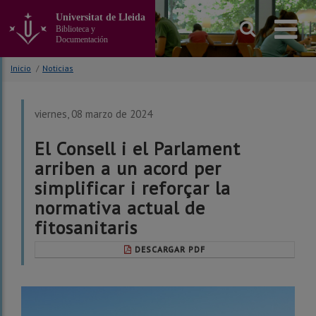
Ir
Universitat de Lleida
al
Biblioteca y
contenido
Documentación
principal
de
Inicio
/
Noticias
la
página
viernes, 08 marzo de 2024
El Consell i el Parlament
arriben a un acord per
simplificar i reforçar la
normativa actual de
fitosanitaris
DESCARGAR PDF