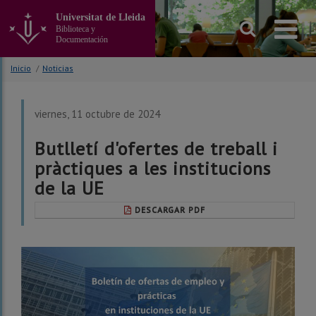
Ir
Universitat de Lleida
al
Biblioteca y
contenido
Documentación
principal
de
Inicio
/
Noticias
la
página
viernes, 11 octubre de 2024
Butlletí d'ofertes de treball i
pràctiques a les institucions
de la UE
DESCARGAR PDF