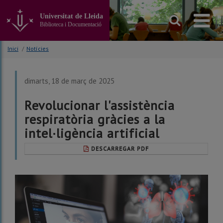
Anar
al
Universitat de Lleida
contingut
Biblioteca i Documentació
principal
de
Inici
/
Notícies
la
pàgina
dimarts, 18 de març de 2025
Revolucionar l'assistència
respiratòria gràcies a la
intel·ligència artificial
DESCARREGAR PDF