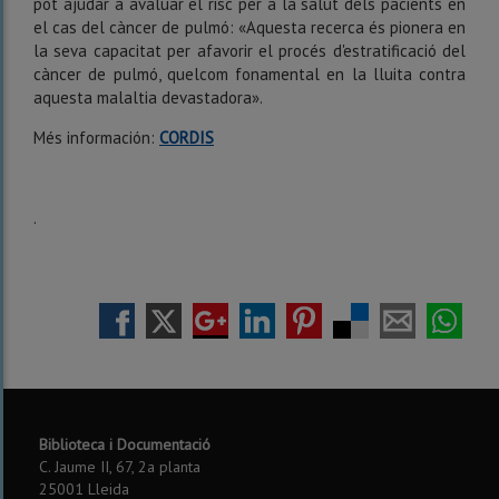
pot ajudar a avaluar el risc per a la salut dels pacients en
el cas del càncer de pulmó: «Aquesta recerca és pionera en
la seva capacitat per afavorir el procés d'estratificació del
càncer de pulmó, quelcom fonamental en la lluita contra
aquesta malaltia devastadora».
Més información:
CORDIS
.
Biblioteca i Documentació
C. Jaume II, 67, 2a planta
25001 Lleida