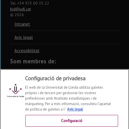
Tel. +34 973 00 35 22
bid@udl.cat
©
2026
Intranet
Avís legal
Accessibilitat
Som membres de:
CSUC
REBIUN
CRUE
Configuració de privadesa
El web de la Universitat de Lleida utilitza galetes
pròpies i de tercers per gestionar les vostres
preferències amb finalitats estadístiques i de
màrqueting. Per a més informació, consulteu l’apartat
Xarxes socials
de política de galetes a l'
Avís legal
Configuració