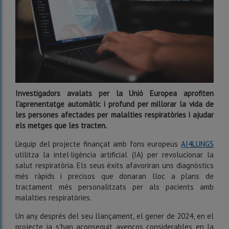
Investigadors avalats per la Unió Europea aprofiten
l'aprenentatge automàtic i profund per millorar la vida de
les persones afectades per malalties respiratòries i ajudar
els metges que les tracten.
L'equip del projecte finançat amb fons europeus
AI4LUNGS
utilitza la intel·ligència artificial (IA) per revolucionar la
salut respiratòria. Els seus èxits afavoriran uns diagnòstics
més ràpids i precisos que donaran lloc a plans de
tractament més personalitzats per als pacients amb
malalties respiratòries.
Un any després del seu llançament, el gener de 2024, en el
projecte ja s'han aconseguit avenços considerables en la