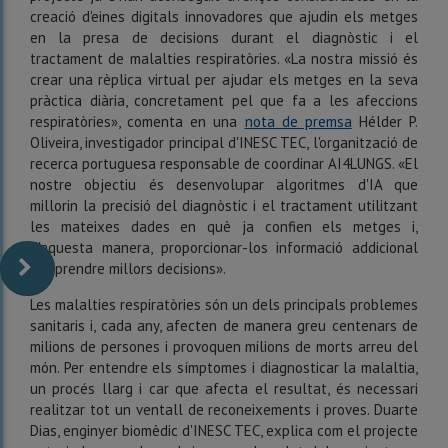
creació d'eines digitals innovadores que ajudin els metges
en la presa de decisions durant el diagnòstic i el
tractament de malalties respiratòries. «La nostra missió és
crear una rèplica virtual per ajudar els metges en la seva
pràctica diària, concretament pel que fa a les afeccions
respiratòries», comenta en una
nota de premsa
Hélder P.
Oliveira, investigador principal d'INESC TEC, l'organització de
recerca portuguesa responsable de coordinar AI4LUNGS. «El
nostre objectiu és desenvolupar algoritmes d'IA que
millorin la precisió del diagnòstic i el tractament utilitzant
les mateixes dades en què ja confien els metges i,
d'aquesta manera, proporcionar-los informació addicional
per prendre millors decisions».
Les malalties respiratòries són un dels principals problemes
sanitaris i, cada any, afecten de manera greu centenars de
milions de persones i provoquen milions de morts arreu del
món. Per entendre els símptomes i diagnosticar la malaltia,
un procés llarg i car que afecta el resultat, és necessari
realitzar tot un ventall de reconeixements i proves. Duarte
Dias, enginyer biomèdic d'INESC TEC, explica com el projecte