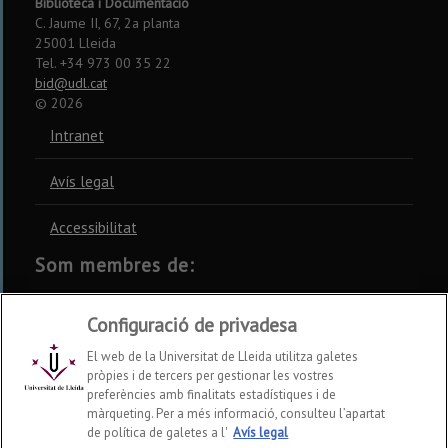
Biblioteca i Documentació
C. Jaume II, 67, 2a planta
25001 Lleida
Tel. +34 973 00 35 22
bid@udl.cat
©
2026
Intranet
Avís legal
Accessibilitat
Som membres de:
CSUC
REBIUN
CRUE
Configuració de privadesa
El web de la Universitat de Lleida utilitza galetes
pròpies i de tercers per gestionar les vostres
preferències amb finalitats estadístiques i de
màrqueting. Per a més informació, consulteu l’apartat
Xarxes socials
de política de galetes a l'
Avís legal