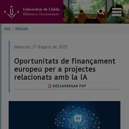
Anar
al
Universitat de Lleida
contingut
Biblioteca i Documentació
principal
de
Inici
/
Notícies
la
pàgina
dimecres, 27 d’agost de 2025
Oportunitats de finançament
europeu per a projectes
relacionats amb la IA
DESCARREGAR PDF