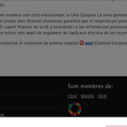
iu.
rme examina com està evolucionant la Unió Europea. La nova genera
el proper marc financer pluriennal, garantirà que el respecte pel princ
 El suport financer de la UE a la inversió i a les reformes per promoure
un esforç més ampli de seguiment de l’aplicació efectiva de les reco
 consultar el comunicat de premsa complet
aquí
(Comissió Europea
Som membres de:
CSUC
REBIUN
CRUE
tat