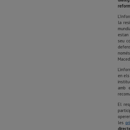
refor
L’Info
la res
mundi
estan 
seu co
defens
només
Macedò
L’info
en els
instit
amb e
recom
El res
partic
operen
les
or
direct