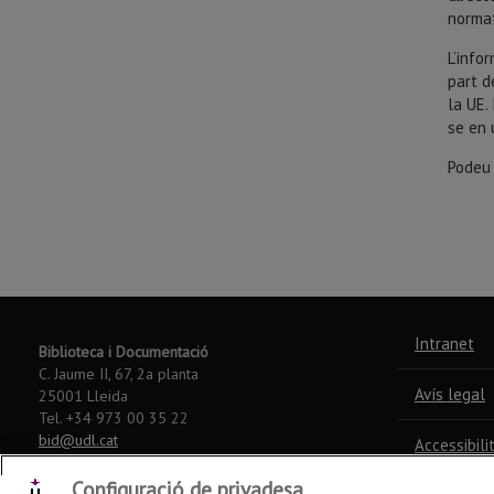
normat
L’info
part d
la UE.
se en 
Podeu
Intranet
Biblioteca i Documentació
C. Jaume II, 67, 2a planta
Avís legal
25001 Lleida
Tel. +34 973 00 35 22
bid@udl.cat
Accessibili
©
2026
Configuració de privadesa