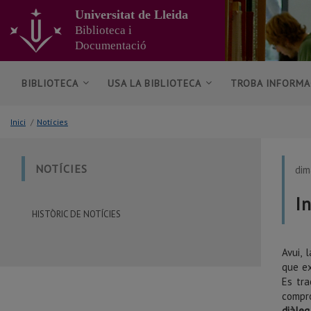
Anar
Universitat de Lleida
al
Biblioteca i
contingut
Documentació
principal
de
la
BIBLIOTECA
USA LA BIBLIOTECA
TROBA INFORMA
pàgina
Inici
/
Notícies
NOTÍCIES
dim
I
HISTÒRIC DE NOTÍCIES
Avui, 
que ex
Es tra
compr
diàleg