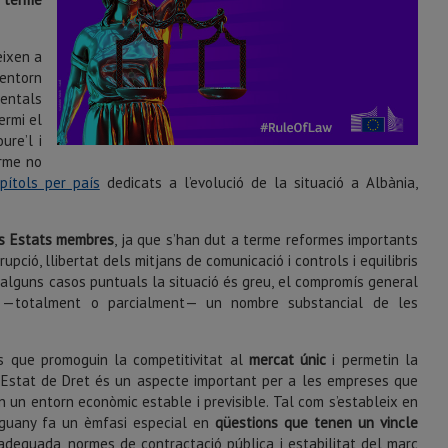
eixen a
 entorn
mentals
ermi el
ure’l i
orme no
pítols per país
dedicats a l’evolució de la situació a Albània,
ts Estats membres
, ja que s’han dut a terme reformes importants
rupció, llibertat dels mitjans de comunicació i controls i equilibris
n alguns casos puntuals la situació és greu, el compromís general
t —totalment o parcialment— un nombre substancial de les
es que promoguin la competitivitat al
mercat únic
i permetin la
 L’Estat de Dret és un aspecte important per a les empreses que
n un entorn econòmic estable i previsible. Tal com s’estableix en
enguany fa un èmfasi especial en
qüestions que tenen un vincle
 adequada, normes de contractació pública i estabilitat del marc