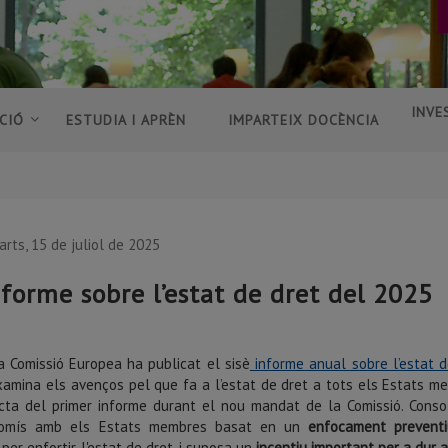
INVE
CIÓ
ESTUDIA I APRÈN
IMPARTEIX DOCÈNCIA
arts, 15 de juliol de 2025
nforme sobre l’estat de dret del 2025
la Comissió Europea ha publicat el sisè
informe anual sobre l’estat d
amina els avenços pel que fa a l’estat de dret a tots els Estats m
cta del primer informe durant el nou mandat de la Comissió. Conso
omís amb els Estats membres basat en un
enfocament preventi
per enfortir l'estat de dret, i suposa un
incentiu important per a dur 