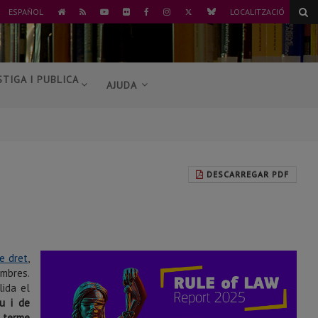
TWITTER
BLUESKY
ESPAÑOL
LOCALITZACIÓ
ANAR
RSS
YOUTUBE
FLICKR
FACEBOOK
INSTAGRAM
A
L'INICI
STIGA I PUBLICA
AJUDA
DESCARREGAR PDF
e dret
,
embres.
lida el
u i de
a terme