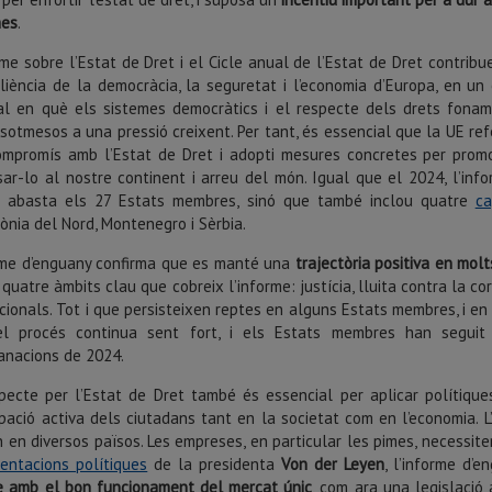
mes
.
rme sobre l’Estat de Dret i el Cicle anual de l’Estat de Dret contribu
iliència de la democràcia, la seguretat i l’economia d’Europa, en un
al en què els sistemes democràtics i el respecte dels drets fona
sotmesos a una pressió creixent. Per tant, és essencial que la UE ref
mpromís amb l’Estat de Dret i adopti mesures concretes per promo
ar-lo al nostre continent i arreu del món. Igual que el 2024, l’inf
 abasta els 27 Estats membres, sinó que també inclou quatre
ca
nia del Nord, Montenegro i Sèrbia.
rme d’enguany confirma que es manté una
trajectòria positiva en mol
 quatre àmbits clau que cobreix l’informe: justícia, lluita contra la cor
ucionals. Tot i que persisteixen reptes en alguns Estats membres, i e
l procés continua sent fort, i els Estats membres han segui
anacions de 2024.
pecte per l’Estat de Dret també és essencial per aplicar polítiqu
ipació activa dels ciutadans tant en la societat com en l’economia.
 en diversos països. Les empreses, en particular les pimes, necessite
ientacions polítiques
de la presidenta
Von der Leyen
, l’informe d’
e amb el bon funcionament del mercat únic
, com ara una legislació