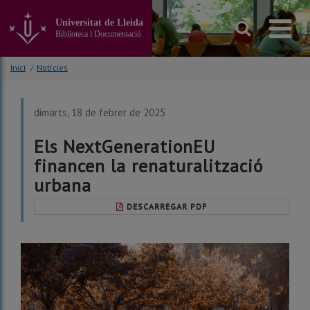
Anar
al
Universitat de Lleida
contingut
Biblioteca i Documentació
principal
de
Inici
/
Notícies
la
pàgina
dimarts, 18 de febrer de 2025
Els NextGenerationEU
financen la renaturalització
urbana
DESCARREGAR PDF