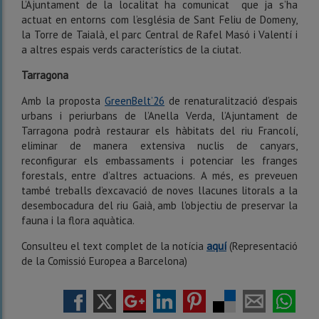
L’Ajuntament de la localitat ha comunicat que ja s’ha
actuat en entorns com l’església de Sant Feliu de Domeny,
la Torre de Taialà, el parc Central de Rafel Masó i Valentí i
a altres espais verds característics de la ciutat.
Tarragona
Amb la proposta
GreenBelt’26
de renaturalització d’espais
urbans i periurbans de l’Anella Verda, l’Ajuntament de
Tarragona podrà restaurar els hàbitats del riu Francolí,
eliminar de manera extensiva nuclis de canyars,
reconfigurar els embassaments i potenciar les franges
forestals, entre d’altres actuacions. A més, es preveuen
també treballs d’excavació de noves llacunes litorals a la
desembocadura del riu Gaià, amb l'objectiu de preservar la
fauna i la flora aquàtica.
Consulteu el text complet de la notícia
aquí
(Representació
de la Comissió Europea a Barcelona)