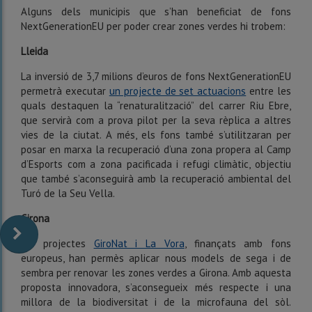
Alguns dels municipis que s’han beneficiat de fons
NextGenerationEU per poder crear zones verdes hi trobem:
Lleida
La inversió de 3,7 milions d’euros de fons NextGenerationEU
permetrà executar
un projecte de set actuacions
entre les
quals destaquen la “renaturalització” del carrer Riu Ebre,
que servirà com a prova pilot per la seva rèplica a altres
vies de la ciutat. A més, els fons també s’utilitzaran per
posar en marxa la recuperació d’una zona propera al Camp
d’Esports com a zona pacificada i refugi climàtic, objectiu
que també s’aconseguirà amb la recuperació ambiental del
Turó de la Seu Vella.
Girona
Els projectes
GiroNat i La Vora
, finançats amb fons
europeus, han permès aplicar nous models de sega i de
sembra per renovar les zones verdes a Girona. Amb aquesta
proposta innovadora, s’aconsegueix més respecte i una
millora de la biodiversitat i de la microfauna del sòl.