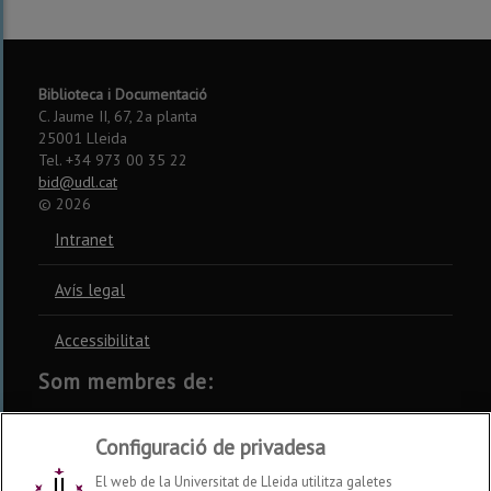
Biblioteca i Documentació
C. Jaume II, 67, 2a planta
25001 Lleida
Tel. +34 973 00 35 22
bid@udl.cat
©
2026
Intranet
Avís legal
Accessibilitat
Som membres de:
CSUC
REBIUN
CRUE
Configuració de privadesa
El web de la Universitat de Lleida utilitza galetes