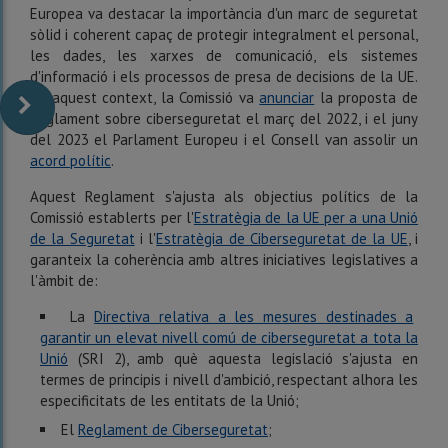
Europea va destacar la importància d'un marc de seguretat
sòlid i coherent capaç de protegir integralment el personal,
les dades, les xarxes de comunicació, els sistemes
d'informació i els processos de presa de decisions de la UE.
En aquest context, la Comissió va
anunciar
la proposta de
Reglament sobre ciberseguretat el març del 2022, i el juny
del 2023 el Parlament Europeu i el Consell van assolir un
acord polític
.
Aquest Reglament s'ajusta als objectius polítics de la
Comissió establerts per l'
Estratègia de la UE per a una Unió
de la Seguretat
i l'
Estratègia de Ciberseguretat de la UE
, i
garanteix la coherència amb altres iniciatives legislatives a
l'àmbit de:
La
Directiva relativa a les mesures destinades a
garantir un elevat nivell comú de ciberseguretat a tota la
Unió
(SRI 2), amb què aquesta legislació s'ajusta en
termes de principis i nivell d'ambició, respectant alhora les
especificitats de les entitats de la Unió;
El
Reglament de Ciberseguretat
;