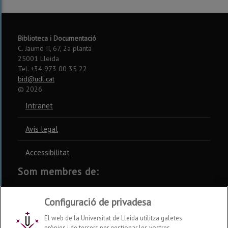
Biblioteca i Documentació
C. Jaume II, 67, 2a planta
25001 Lleida
Tel. +34 973 00 35 22
bid@udl.cat
©
2026
Intranet
Avís legal
Accessibilitat
Som membres de:
CSUC
REBIUN
CRUE
Configuració de privadesa
El web de la Universitat de Lleida utilitza galetes
pròpies i de tercers per gestionar les vostres