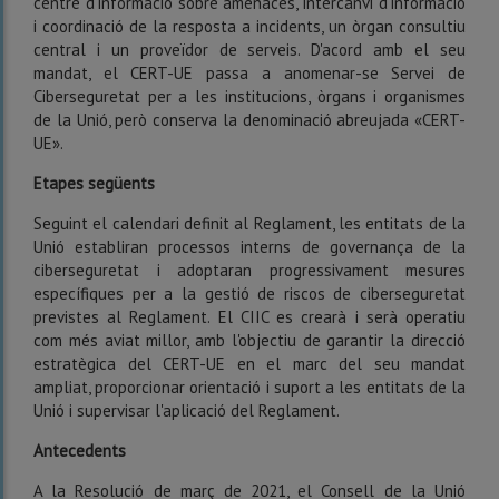
centre d'informació sobre amenaces, intercanvi d'informació
i coordinació de la resposta a incidents, un òrgan consultiu
central i un proveïdor de serveis. D'acord amb el seu
mandat, el CERT-UE passa a anomenar-se Servei de
Ciberseguretat per a les institucions, òrgans i organismes
de la Unió, però conserva la denominació abreujada «CERT-
UE».
Etapes següents
Seguint el calendari definit al Reglament, les entitats de la
Unió establiran processos interns de governança de la
ciberseguretat i adoptaran progressivament mesures
específiques per a la gestió de riscos de ciberseguretat
previstes al Reglament. El CIIC es crearà i serà operatiu
com més aviat millor, amb l'objectiu de garantir la direcció
estratègica del CERT-UE en el marc del seu mandat
ampliat, proporcionar orientació i suport a les entitats de la
Unió i supervisar l'aplicació del Reglament.
Antecedents
A la Resolució de març de 2021, el Consell de la Unió