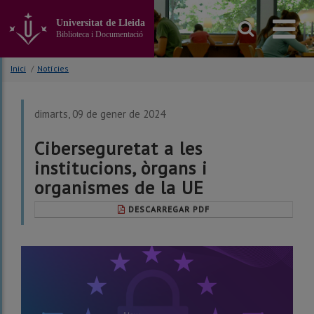
Anar
al
Universitat de Lleida
contingut
Biblioteca i Documentació
principal
de
Inici
/
Notícies
la
pàgina
dimarts, 09 de gener de 2024
Ciberseguretat a les
institucions, òrgans i
organismes de la UE
DESCARREGAR PDF