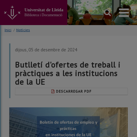
Anar
al
Universitat de Lleida
contingut
Biblioteca i Documentació
principal
de
Inici
/
Notícies
la
pàgina
dijous, 05 de desembre de 2024
Butlletí d'ofertes de treball i
pràctiques a les institucions
de la UE
DESCARREGAR PDF