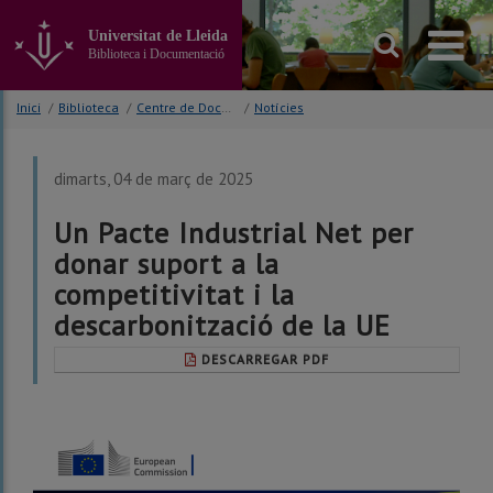
Anar
al
Universitat de Lleida
contingut
Biblioteca i Documentació
principal
de
Inici
/
Biblioteca
/
Centre de Documentació Europea (CDE)
/
Notícies
la
pàgina
dimarts, 04 de març de 2025
Un Pacte Industrial Net per
donar suport a la
competitivitat i la
descarbonització de la UE
DESCARREGAR PDF