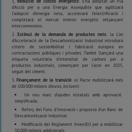
Reducció de costos energètics
: s'ha adoptat un Pla
d'Acció per a una Energia Assequible que agilitzarà
l'adopció d'energia neta, accelerarà l'electrificació i
completarà el mercat interior energètic mitjançant
interconnexions.
Estímul de la demanda de productes nets
: la Llei
d'Acceleració de la Descarbonització Industrial introduirà
criteris de sostenibilitat i fabricació europea en
contractacions públiques i privades. També llançarà una
etiqueta voluntària d'intensitat de carboni per a
productes industrials, començant per l'acer en 2025,
seguit del ciment.
Finançament de la transició
: el Pacte mobilitzarà més
de 100.000 milions d'euros, incloent:
Un nou marc d'ajudes estatals amb aprovació
simplificada.
Reforç del Fons d'Innovació i proposta d'un Banc de
Descarbonització Industrial.
Modificació del Reglament InvestEU per a mobilitzar
50.000 milions addicionals.