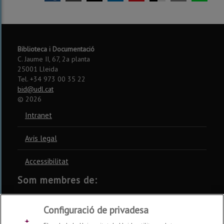
Biblioteca i Documentació
C. Jaume II, 67, 2a planta
25001 Lleida
Tel. +34 973 00 35 22
bid@udl.cat
©
2026
Intranet
Avís legal
Accessibilitat
Som membres de:
CSUC
REBIUN
CRUE
Configuració de privadesa