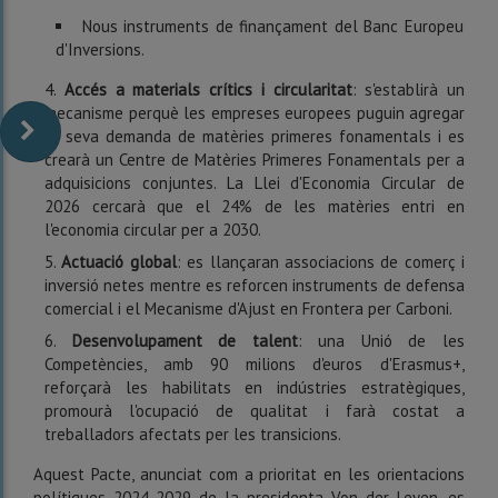
Nous instruments de finançament del Banc Europeu
d'Inversions.
Accés a materials crítics i circularitat
: s'establirà un
mecanisme perquè les empreses europees puguin agregar
la seva demanda de matèries primeres fonamentals i es
crearà un Centre de Matèries Primeres Fonamentals per a
adquisicions conjuntes. La Llei d'Economia Circular de
2026 cercarà que el 24% de les matèries entri en
l'economia circular per a 2030.
Actuació global
: es llançaran associacions de comerç i
inversió netes mentre es reforcen instruments de defensa
comercial i el Mecanisme d'Ajust en Frontera per Carboni.
Desenvolupament de talent
: una Unió de les
Competències, amb 90 milions d'euros d'Erasmus+,
reforçarà les habilitats en indústries estratègiques,
promourà l'ocupació de qualitat i farà costat a
treballadors afectats per les transicions.
Aquest Pacte, anunciat com a prioritat en les orientacions
polítiques 2024-2029 de la presidenta Von der Leyen, es