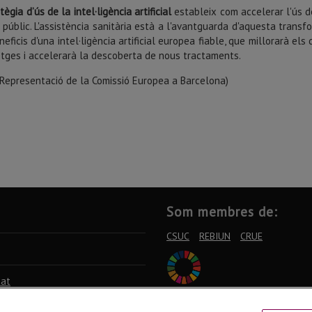
tègia d’ús de la intel·ligència artificial
estableix com accelerar l'ús de 
 públic. L'assistència sanitària està a l'avantguarda d'aquesta tran
neficis d'una intel·ligència artificial europea fiable, que millorarà el
tges i accelerarà la descoberta de nous tractaments.
 Representació de la Comissió Europea a Barcelona)
Som membres de:
CSUC
REBIUN
CRUE
tat