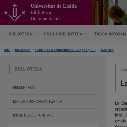
Anar
Universitat de Lleida
al
Biblioteca i
contingut
Documentació
principal
de
la
BIBLIOTECA
USA LA BIBLIOTECA
TROBA INFORMA
pàgina
Inici
/
Biblioteca
/
Centre de Documentació Europea (CDE)
/
Notícies
BIBLIOTECA
dij
L
PRESENTACIÓ
ESTRUCTURA ORGANITZATIVA
La Com
creac
intel·
BIBLIOTEQUES I UNITATS
emble
Comiss