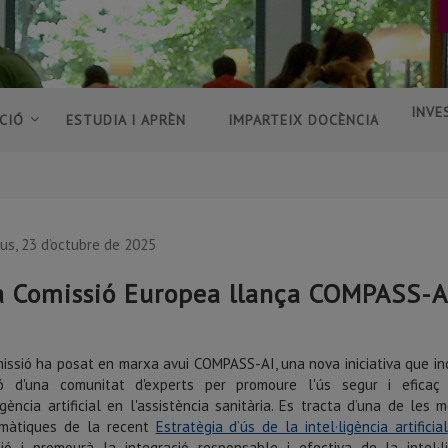
INVE
CIÓ
ESTUDIA I APRÈN
IMPARTEIX DOCÈNCIA
ous, 23 d’octubre de 2025
a Comissió Europea llança COMPASS-AI 
issió ha posat en marxa avui COMPASS-AI, una nova iniciativa que in
ió d'una comunitat d'experts per promoure l'ús segur i eficaç
ligència artificial en l'assistència sanitària. Es tracta d’una de les 
màtiques de la recent
Estratègia d’ús de la intel·ligència artificial
ió i promourà la integració responsable i efectiva de la intel·l