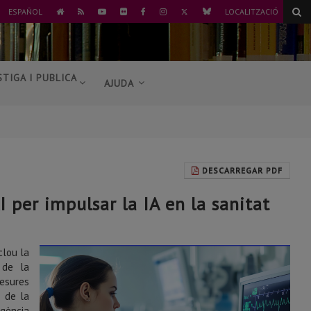
TWITTER
BLUESKY
ESPAÑOL
LOCALITZACIÓ
ANAR
RSS
YOUTUBE
FLICKR
FACEBOOK
INSTAGRAM
A
L'INICI
STIGA I PUBLICA
AJUDA
DESCARREGAR PDF
per impulsar la IA en la sanitat
clou la
 de la
mesures
de la
igència