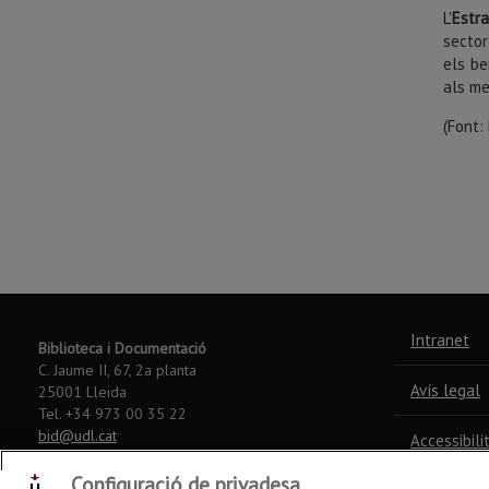
L'
Estra
sector
els be
als me
(Font:
Intranet
Biblioteca i Documentació
C. Jaume II, 67, 2a planta
Avís legal
25001 Lleida
Tel. +34 973 00 35 22
bid@udl.cat
Accessibili
©
2026
Configuració de privadesa