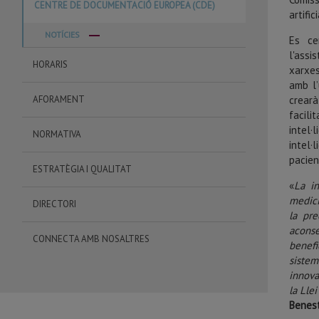
CENTRE DE DOCUMENTACIÓ EUROPEA (CDE)
artific
NOTÍCIES
Es cen
l'ass
HORARIS
xarxes
amb l’
AFORAMENT
crearà
facili
intel
NORMATIVA
intel·
pacien
ESTRATÈGIA I QUALITAT
«
La in
medici
DIRECTORI
la pre
aconse
CONNECTA AMB NOSALTRES
benefi
sistem
innova
la Lle
Benest