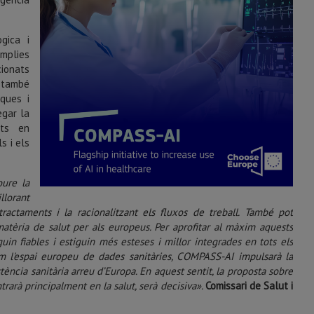
ògica i
àmplies
cionats
a també
iques i
egar la
nts en
s i els
oure la
llorant
tractaments i la racionalitzant els fluxos de treball. També pot
matèria de salut per als europeus. Per aprofitar al màxim aquests
iguin fiables i estiguin més esteses i millor integrades en tots els
com l'espai europeu de dades sanitàries, COMPASS-AI impulsarà la
istència sanitària arreu d’Europa. En aquest sentit, la proposta sobre
trarà principalment en la salut, serà decisiva».
Comissari de Salut i