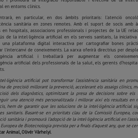
ial en entorns clínics.
trarà, en particular, en dos àmbits prioritaris: l'atenció oncol
istència sanitària en zones remotes. Amb el suport de socis amb 
 en hospitals, associacions professionals i projectes de la UE rela
ús de la intel·ligència artificial en els serveis sanitaris, la iniciativ
 una plataforma digital interactiva per cartografiar bones pràct
tar l'intercanvi de coneixements. La xarxa oferirà directrius per despl
·ligència artificial i treballarà per augmentar els coneixeme
ligència artificial dels professionals de la salut, els gerents d'hospital
ts.
tel·ligència artificial pot transformar l'assistència sanitària en prom
na de precisió millorant la prevenció, accelerant els assaigs clínics, mi
cisió dels diagnòstics, optimitzant la presa de decisions sobre els 
guir una atenció més personalitzada i millorar així els resultats en 
cis, hem de garantir que les solucions de la intel·ligència artificial s
es sanitaris. Basant-se en prioritats clau de la Comissió Europea, 
ció sanitària i promourà l'adopció de la intel·ligència artificial en l'ass
i Europea de Biotecnologia prevista per a finals d'aquest any, que se cen
ar Animal, Olivér Várhelyi.