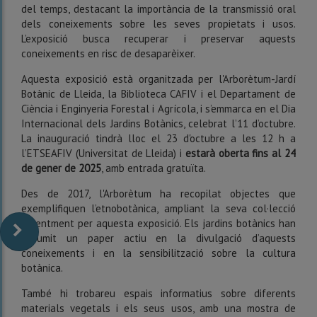
del temps, destacant la importància de la transmissió oral
dels coneixements sobre les seves propietats i usos.
L’exposició busca recuperar i preservar aquests
coneixements en risc de desaparèixer.
Aquesta exposició està organitzada per l'Arborètum-Jardí
Botànic de Lleida, la Biblioteca CAFIV i el Departament de
Ciència i Enginyeria Forestal i Agrícola, i s’emmarca en el Dia
Internacional dels Jardins Botànics, celebrat l’11 d’octubre.
La inauguració tindrà lloc el 23 d'octubre a les 12 h a
l’ETSEAFIV (Universitat de Lleida) i
estarà oberta fins al 24
de gener de 2025
, amb entrada gratuïta.
Des de 2017, l'Arborètum ha recopilat objectes que
exemplifiquen l’etnobotànica, ampliant la seva col·lecció
recentment per aquesta exposició. Els jardins botànics han
assumit un paper actiu en la divulgació d’aquests
coneixements i en la sensibilització sobre la cultura
botànica.
També hi trobareu espais informatius sobre diferents
materials vegetals i els seus usos, amb una mostra de