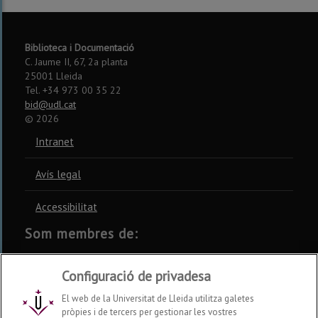
Biblioteca i Documentació
C. Jaume II, 67, 2a planta
25001 Lleida
Tel. +34 973 00 35 22
bid@udl.cat
©
2026
Intranet
Avís legal
Accessibilitat
Som membres de:
CSUC
REBIUN
CRUE
Configuració de privadesa
El web de la Universitat de Lleida utilitza galetes
pròpies i de tercers per gestionar les vostres