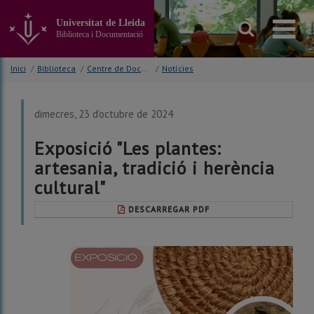
Anar
al
Universitat de Lleida
contingut
Biblioteca i Documentació
principal
de
Inici
/
Biblioteca
/
Centre de Documentació Europea (CDE)
/
Notícies
la
pàgina
dimecres, 23 d’octubre de 2024
Exposició "Les plantes:
artesania, tradició i herència
cultural"
DESCARREGAR PDF