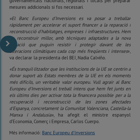
governamentals nacionals, regionals i locals per preparar
mesures addicionals si fos necessari.
«El Banc Europeu d'Inversions es va posar a treballar
ràpidament per accelerar el suport financer a la reparació i
reconstrucció d'habitatges, empreses i infraestructures. Hem
de reconstruir millor, amb tècniques adaptades a la nova
situació que puguin resistir i protegir davant de les
alteracions climàtiques cada cop més freqüents i intenses
»,
va declarar la presidenta del BEI, Nadia Calviño.
«És tranquil·litzador que les institucions de la UE se centrin a
donar suport als Estats membres de la UE en els moments
més difícils, un veritable valor europeu. Vull agrair al Banc
Europeu d'Inversions el treball intens que hem fet junts en
els últims dies per activar tota la financera possible per a la
recuperació i reconstrucció de les zones afectades
d'Espanya, concretament la Comunitat Valenciana, Castella-la
Manxa i Andalusia»
, ha afegit el ministre espanyol
d'Economia, Comerç i Empresa, Carlos Cuerpo.
Més informació:
Banc Europeu d'Inversions