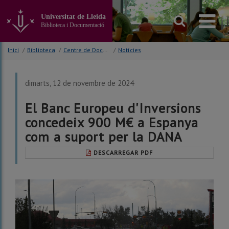
Anar
al
Universitat de Lleida
contingut
Biblioteca i Documentació
principal
de
Inici
/
Biblioteca
/
Centre de Documentació Europea (CDE)
/
Notícies
la
pàgina
dimarts, 12 de novembre de 2024
El Banc Europeu d'Inversions
concedeix 900 M€ a Espanya
com a suport per la DANA
DESCARREGAR PDF