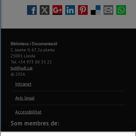
Biblioteca i Documentació
C. Jaume II, 67, 2a planta
25001 Lleida
Tel. +34 973 00 35 22
bid@udl.cat
©
2026
Intranet
Avís legal
Accessibilitat
Som membres de:
CSUC
REBIUN
CRUE