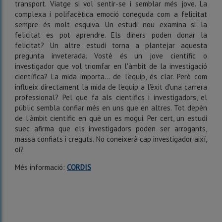
transport. Viatge si vol sentir-se i semblar més jove. La
complexa i polifacètica emoció coneguda com a felicitat
sempre és molt esquiva. Un estudi nou examina si la
felicitat es pot aprendre. Els diners poden donar la
felicitat? Un altre estudi torna a plantejar aquesta
pregunta inveterada. Vostè és un jove científic o
investigador que vol triomfar en l'àmbit de la investigació
científica? La mida importa… de l'equip, és clar. Però com
influeix directament la mida de l'equip a l'èxit d'una carrera
professional? Pel que fa als científics i investigadors, el
públic sembla confiar més en uns que en altres. Tot depèn
de l'àmbit científic en què un es mogui. Per cert, un estudi
suec afirma que els investigadors poden ser arrogants,
massa confiats i creguts. No coneixerà cap investigador així,
oi?
Més informació:
CORDIS