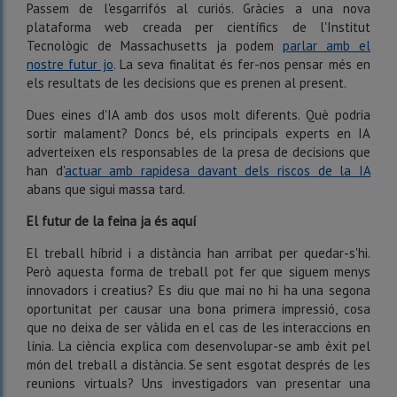
Passem de l'esgarrifós al curiós. Gràcies a una nova
plataforma web creada per científics de l'Institut
Tecnològic de Massachusetts ja podem
parlar amb el
nostre futur jo
. La seva finalitat és fer-nos pensar més en
els resultats de les decisions que es prenen al present.
Dues eines d'IA amb dos usos molt diferents. Què podria
sortir malament? Doncs bé, els principals experts en IA
adverteixen els responsables de la presa de decisions que
han d'
actuar amb rapidesa davant dels riscos de la IA
abans que sigui massa tard.
El futur de la feina ja és aquí
El treball híbrid i a distància han arribat per quedar-s'hi.
Però aquesta forma de treball pot fer que siguem menys
innovadors i creatius? Es diu que mai no hi ha una segona
oportunitat per causar una bona primera impressió, cosa
que no deixa de ser vàlida en el cas de les interaccions en
línia. La ciència explica com desenvolupar-se amb èxit pel
món del treball a distància. Se sent esgotat després de les
reunions virtuals? Uns investigadors van presentar una