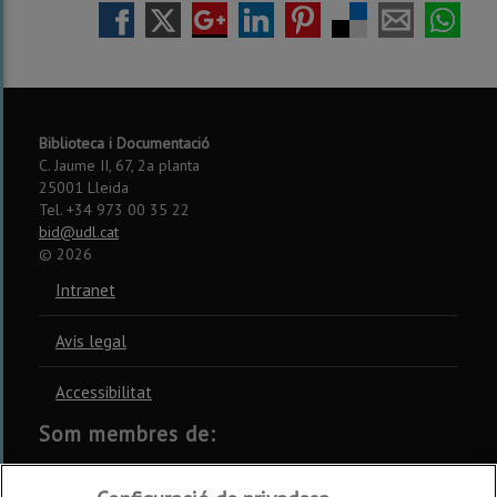
Biblioteca i Documentació
C. Jaume II, 67, 2a planta
25001 Lleida
Tel. +34 973 00 35 22
bid@udl.cat
©
2026
Intranet
Avís legal
Accessibilitat
Som membres de:
CSUC
REBIUN
CRUE