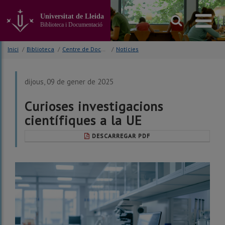
Anar
al
Universitat de Lleida
contingut
Biblioteca i Documentació
principal
de
Inici
/
Biblioteca
/
Centre de Documentació Europea (CDE)
/
Notícies
la
pàgina
dijous, 09 de gener de 2025
Curioses investigacions
científiques a la UE
DESCARREGAR PDF