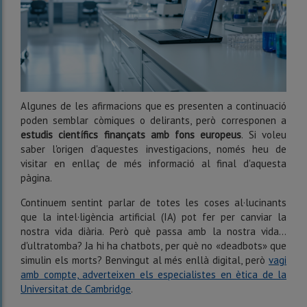
Algunes de les afirmacions que es presenten a continuació
poden semblar còmiques o delirants, però corresponen a
estudis científics finançats amb fons europeus
. Si voleu
saber l'origen d'aquestes investigacions, només heu de
visitar en enllaç de més informació al final d'aquesta
pàgina.
Continuem sentint parlar de totes les coses al·lucinants
que la intel·ligència artificial (IA) pot fer per canviar la
nostra vida diària. Però què passa amb la nostra vida…
d'ultratomba? Ja hi ha chatbots, per què no «deadbots» que
simulin els morts? Benvingut al més enllà digital, però
vagi
amb compte, adverteixen els especialistes en ètica de la
Universitat de Cambridge
.